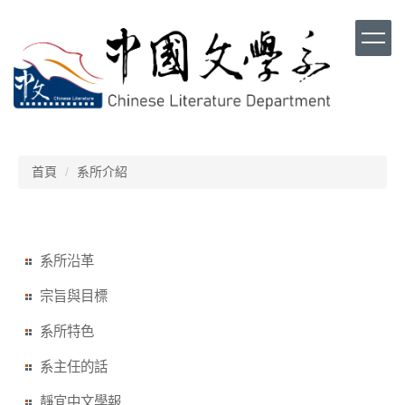
跳
到
主
要
內
容
區
首頁
系所介紹
系所沿革
宗旨與目標
系所特色
系主任的話
靜宜中文學報