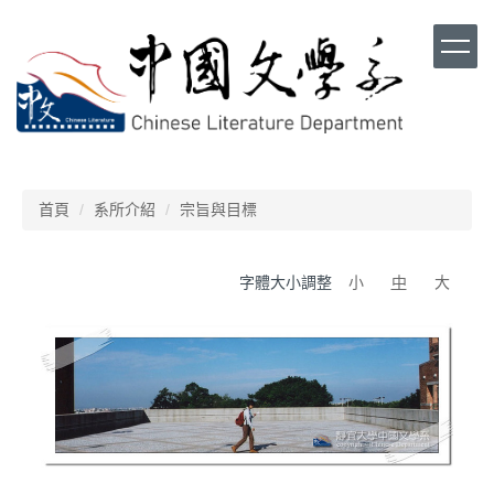
跳
到
主
要
內
容
區
首頁
系所介紹
宗旨與目標
字體大小調整
小
中
大