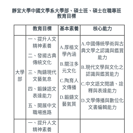
靜宜大學中國文學系大學部、碩士班、碩士在職專班
教育目標
教育目標
基本素養
核心能力
一、提升人文
A.中國傳統學術與古
精神素養
A.厚植文
典文學之認識與鑑賞
學內涵
二、發揚古典
能力
傳統文化
B.關注多
B.現代文學與文化之
元文化
大學
三、陶鑄現代
認識與鑑賞能力
部
文藝氣息
C.陶育人
C.中文語文閱讀、詮
文傳播
四、鍛鍊語文
釋與表達能力
表達能力
D.鍛鑄文
D.文學傳播與數位化
藝氣質
五、開展中文
文書編輯能力
職場進路
一、提升人文
精神素養