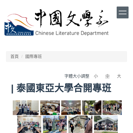
跳
到
主
要
內
容
區
首頁
國際專班
字體大小調整
小
中
大
| 泰國東亞大學合開專班