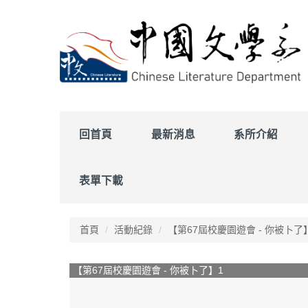
跳
到
主
要
內
容
區
回首頁
最新消息
系所介紹
表單下載
首頁
活動紀錄
【第67屆校慶園遊會 - 你被卜了
【第67屆校慶園遊會 - 你被卜了】1