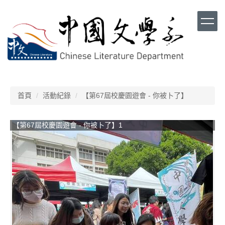
跳
到
主
要
內
容
區
首頁
活動紀錄
【第67屆校慶園遊會 - 你被卜了】
【第67屆校慶園遊會 - 你被卜了】1
【