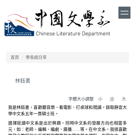
跳
到
主
要
內
容
區
首頁
學長姐分享
林鈺書
字體大小調整
小
中
大
我是林鈺書
，
喜歡聽音樂
、
看電影
、
打桌球和閱讀
。
錄取靜宜大
學中文系五年一貫碩士班
。
選擇就讀中文系是出於興趣
，
同時中文系的發展方向也相當多
元
，
如
：
老師
、
編輯
、
編劇
、
廣播
……
等
。在中文系，我很喜歡