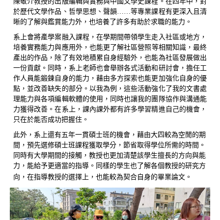
陳敬介教授的出版編輯與實務與中國文學史課程。在四年中，對
於歷代文學作品、哲學思想、聲韻
……等專業課程有更深入且清
晰的了解與鑑賞能力外，也培養了許多有助於求職的能力。
系上會將產學案融入課程
，
在學期間帶領學生走入社區或地方
，
培養實務能力與應用外
，
也能更了解社區營照
等相關知識，最終
產出的作品，除了有效地積累自身經驗外，也能為社區發展做出
一份貢獻。同時，系上老師也會舉辦各式活動和研討會，擔任工
作人員能鍛鍊自身的能力，藉由多方探索也能更加強化自身的優
點，並改善缺失的部分。以我為例，這些活動強化了我的文書處
理能力與各項編輯軟體的使用，同時也讓我的團隊協作與溝通能
力獲得改善。在系上，課內課外都有許多學習精進自己的機會，
只在於能否成功把握住。
此外，系上還有五年一貫碩士班的機會，藉由大四較為空閒的期
間，預先選修碩士班課程獲取學分，節省取得學位所需的時間。
同時有大學期間的接觸，教授也更加清楚該學生擅長的方向與能
力，能給予更適當的指導。同樣的學生也了解各個教授的研究方
向，在指導教授的選擇上，也能較為契合自身的畢業論文。