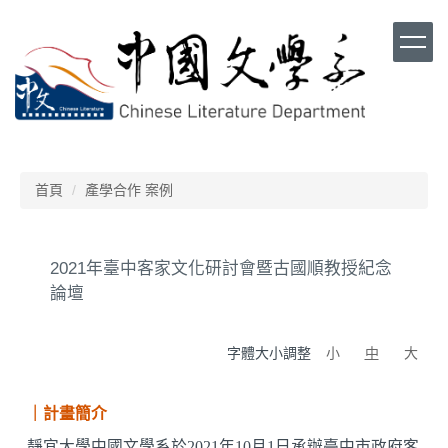
跳
到
主
要
內
容
區
首頁
產學合作 案例
2021年臺中客家文化研討會暨古國順教授紀念
論壇
字體大小調整
小
中
大
｜計畫簡介
靜宜大學中國文學系於2021年10月1日承辦臺中市政府客